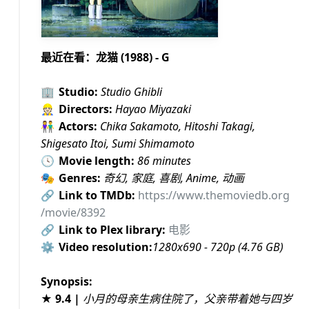
最近在看：龙猫 (1988) - G
🏢
Studio:
Studio Ghibli
👷🏻
Directors:
Hayao Miyazaki
👫
Actors:
Chika Sakamoto, Hitoshi Takagi,
Shigesato Itoi, Sumi Shimamoto
🕓
Movie length:
86 minutes
🎭
Genres:
奇幻, 家庭, 喜剧, Anime, 动画
🔗
Link to TMDb:
https://www.themoviedb.org
/movie/8392
🔗
Link to Plex library:
电影
⚙️
Video resolution:
1280x690 - 720p (4.76 GB)
Synopsis:
★ 9.4 |
小月的母亲生病住院了，父亲带着她与四岁