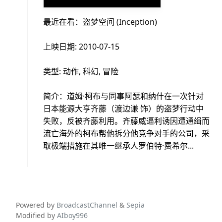
最近在看：盗梦空间 (Inception)
上映日期: 2010-07-15
类型: 动作, 科幻, 冒险
简介：道姆·柯布与同事阿瑟和纳什在一次针对
日本能源大亨齐藤（渡边谦 饰）的盗梦行动中
失败，反被齐藤利用。齐藤威逼利诱因遭通缉而
流亡海外的柯布帮他拆分他竞争对手的公司，采
取极端措施在其唯一继承人罗伯特·费希尔...
Powered by
BroadcastChannel
&
Sepia
Modified by
AIboy996